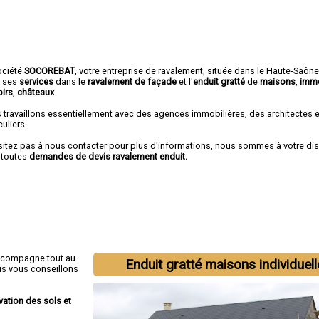
ociété
SOCOREBAT
,
votre entreprise de ravalement
, située dans le Haute-Saôn
e ses
services
dans le
ravalement de façade
et l'
enduit gratté
de
maisons
,
imm
irs
,
châteaux
.
 travaillons essentiellement avec des agences immobilières, des architectes 
culiers.
sitez pas à nous contacter pour plus d'informations, nous sommes à votre di
 toutes
demandes de devis ravalement enduit.
ccompagne tout au
Enduit gratté maisons individuel
us vous conseillons
vation des sols et