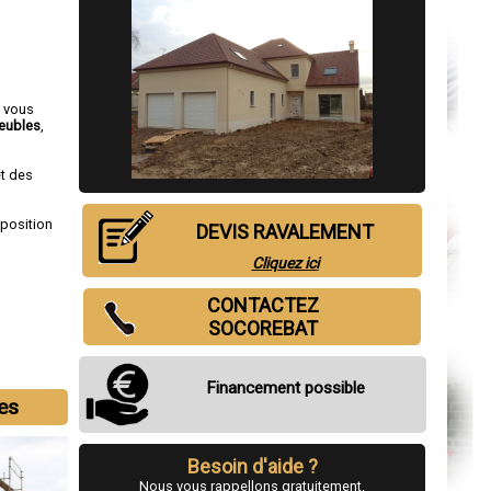
e vous
eubles
,
et des
sposition
DEVIS RAVALEMENT
Cliquez ici
CONTACTEZ
SOCOREBAT
Financement possible
les
Besoin d'aide ?
Nous vous rappellons gratuitement.