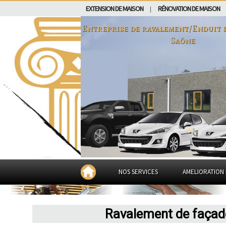
EXTENSION DE MAISON
RÉNOVATION DE MAISON
|
Entreprise de ravalement/Enduit
Saône
NOS SERVICES
AMELIORATION 
Ravalement de façade