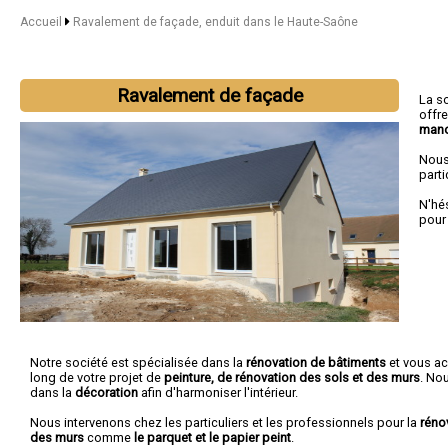
Accueil
Ravalement de façade, enduit dans le Haute-Saône
Ravalement de façade
La s
offr
mano
Nous
parti
N'hé
pour
Notre société est spécialisée dans la
rénovation de bâtiments
et vous a
long de votre projet de
peinture, de rénovation des sols et des murs
. No
dans la
décoration
afin d'harmoniser l'intérieur.
Nous intervenons chez les particuliers et les professionnels pour la
réno
des murs
comme
le parquet et le papier peint
.