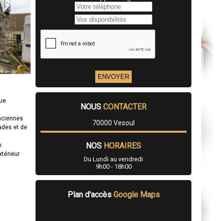
que
NOUS
CONTACTER
anciennes
70000 Vesoul
ades et de
NOS
HORAIRES
n
xtérieur
Du Lundi au vendredi
9h00 - 18h00
Plan d'accès
Google Maps