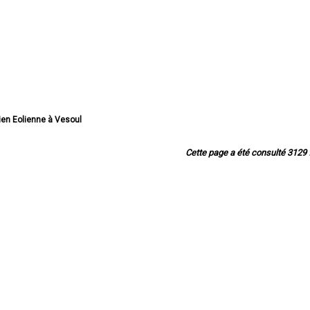
lien Eolienne à Vesoul
ien Eolienne à Héricourt
olien Eolienne à Luré
Cette page a été consulté 3129 f
Eolienne à Luxeuil-les-Bains
olien Eolienne à Gray
n Eolienne à Fougerolles
n Eolienne à Champagney
ienne à Saint-Loup-sur-Semouse
olienne à Échenoz-la-Méline
 Eolienne à Port-sur-Saône
en Eolienne à Ronchamp
n Eolienne à Arc-lès-Gray
olienne à Vaivre-et-Montoille
olienne à Noidans-lès-Vesoul
 Eolienne à Saint-Sauveur
n Eolienne à Froideconche