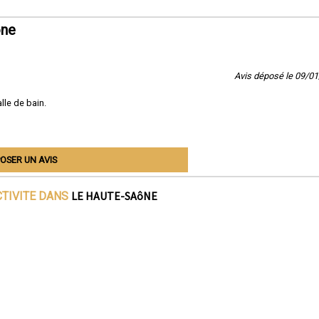
ône
Avis déposé le 09/0
lle de bain.
OSER UN AVIS
LE HAUTE-SAôNE
CTIVITE DANS