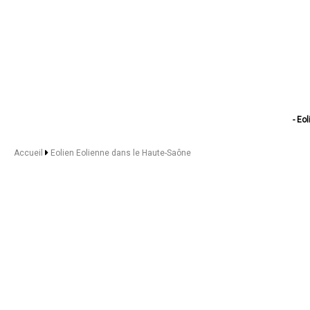
- Eo
- Eol
- E
Accueil
Eolien Eolienne dans le Haute-Saône
- Eolien 
- E
- Eolie
- Eolie
- Eolien Eol
- Eolien E
- Eolien
- Eoli
- Eolie
- Eolien E
- Eolien E
- Eolien
- Eolie