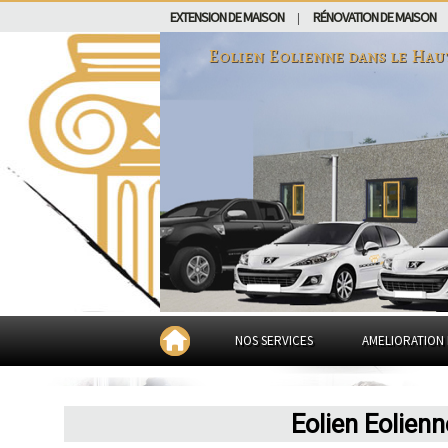
EXTENSION DE MAISON
RÉNOVATION DE MAISON
|
Eolien Eolienne dans
le Hau
NOS SERVICES
AMELIORATION 
Eolien Eolien