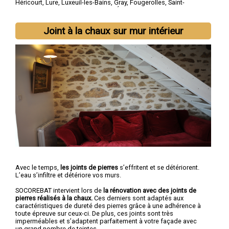
Héricourt
,
Lure
,
Luxeuil-les-Bains
,
Gray
,
Fougerolles
,
Saint-
Loup-sur-Semouse
,
Champagney
,
Échenoz-la-Méline
,
Port-sur-
Saône
Joint à la chaux sur mur intérieur
Avec le temps,
les joints de pierres
s’effritent et se détériorent.
L’eau s’infiltre et détériore vos murs.
SOCOREBAT intervient lors de
la rénovation avec des joints de
pierres réalisés à la chaux.
Ces derniers sont adaptés aux
caractéristiques de dureté des pierres grâce à une adhérence à
toute épreuve sur ceux-ci. De plus, ces joints sont très
imperméables et s’adaptent parfaitement à votre façade avec
un grand nombre de teintes.