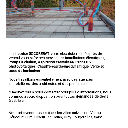
L'entreprise
SOCOREBAT
,
votre électricien
, située près de
Vesoul vous offre ses
services
en
installations électriques
,
Pompe à chaleur
,
Aspiration centralisée
,
Panneaux
photovoltaïques
,
Chauffe-eau thermodynamique, Vente et
pose de luminaires
....
Nous travaillons essentiellement avec des agences
immobilières, des architectes et des particuliers.
N'hésitez pas à nous contacter pour plus d'informations, nous
sommes à votre disposition pour toutes
demandes de devis
électricien.
Nous intervenons aussi dans les villes suivantes :
Vesoul
,
Héricourt
,
Lure
,
Luxeuil-les-Bains
,
Gray
,
Fougerolles
,
Saint-
Loup-sur-Semouse
,
Champagney
,
Échenoz-la-Méline
,
Port-sur-
Saône