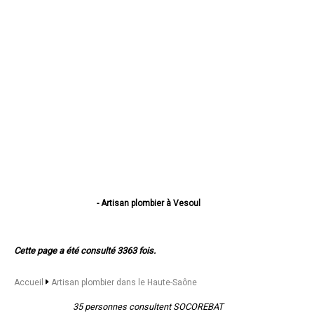
- Artisan plombier à Vesoul
- Artisan plombier à Héricourt
- Artisan plombier à Luré
- Artisan plombier à Luxeuil-les-Bains
Cette page a été consulté 3363 fois.
- Artisan plombier à Gray
- Artisan plombier à Fougerolles
- Artisan plombier à Champagney
Accueil
Artisan plombier dans le Haute-Saône
- Artisan plombier à Saint-Loup-sur-Semouse
- Artisan plombier à Échenoz-la-Méline
35 personnes consultent SOCOREBAT