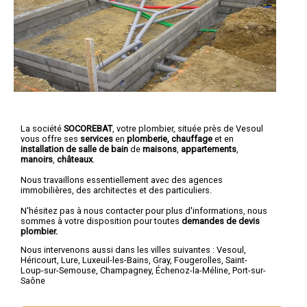
La société
SOCOREBAT
, votre plombier, située près de Vesoul
vous offre ses
services
en
plomberie, chauffage
et en
installation de salle de bain
de
maisons
,
appartements
,
manoirs
,
châteaux
.
Nous travaillons essentiellement avec des agences
immobilières, des architectes et des particuliers.
N'hésitez pas à nous contacter pour plus d'informations, nous
sommes à votre disposition pour toutes
demandes de devis
plombier.
Nous intervenons aussi dans les villes suivantes :
Vesoul
,
Héricourt
,
Lure
,
Luxeuil-les-Bains
,
Gray
,
Fougerolles
,
Saint-
Loup-sur-Semouse
,
Champagney
,
Échenoz-la-Méline
,
Port-sur-
Saône