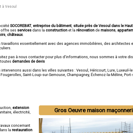
t à Vesoul
ociété
SOCOREBAT
,
entreprise du bâtiment
,
située près de Vesoul dans le Hau
 offre ses
services
dans la
construction
et la
rénovation
de
maisons
,
apparte
irs
,
châteaux
.
 travaillons essentiellement avec des agences immobilières, des architectes 
culiers.
sitez pas à nous contacter pour plus d'informations, nous sommes à votre di
 toutes
demandes de devis
intervenons aussi dans les villes suivantes :
Vesoul
,
Héricourt
,
Lure
,
Luxeuil-l
,
Fougerolles
,
Saint-Loup-sur-Semouse
,
Champagney
,
Échenoz-la-Méline
,
Port
ruction,
extension
Gros Oeuvre maison maçonneri
itaire, électricité,
ravaux concernant
dans la
restauration