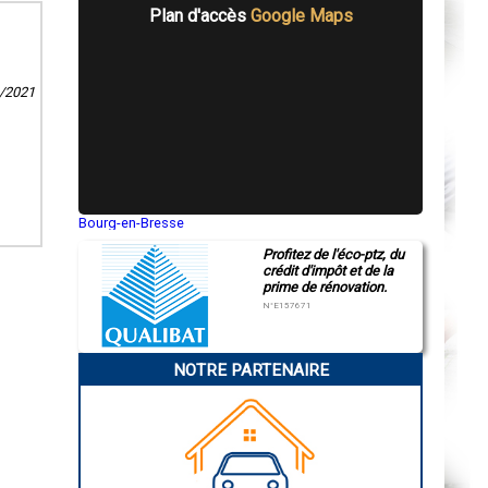
Plan d'accès
Google Maps
1/2021
Bourg-en-Bresse
Saint-Quentin
Profitez de l'éco-ptz, du
Montluçon
crédit d'impôt et de la
Manosque
prime de rénovation.
Gap
Nice
N°E157671
Annonay
Charleville-Mézières
Pamiers
NOTRE PARTENAIRE
Troyes
Narbonne
Rodez
Marseille
Caen
Aurillac
Angoulême
La Rochelle