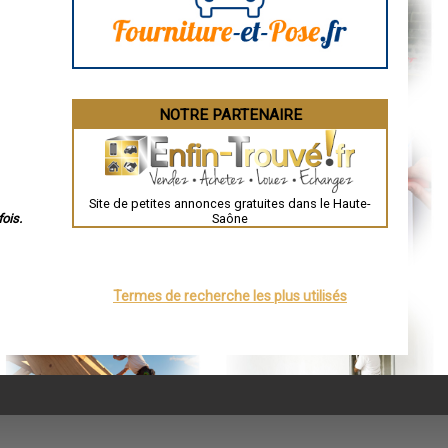
Bourges
Brive-la-Gaillarde
Dijon
Saint-Brieuc
Guéret
Périgueux
Besançon
NOTRE PARTENAIRE
Valence
Évreux
Chartres
Brest
Nîmes
Toulouse
Site de petites annonces gratuites dans le Haute-
Auch
Saône
ois.
Bordeaux
Montpellier
Rennes
Châteauroux
Tours
Termes de recherche les plus utilisés
Grenoble
Dole
Mont-de-Marsan
Blois
Saint-Étienne
Le Puy-en-Velay
Nantes
Orléans
Cahors
Agen
Mende