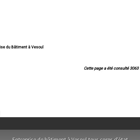
rise du Bâtiment à Vesoul
ise du Bâtiment à Héricourt
prise du Bâtiment à Luré
du Bâtiment à Luxeuil-les-Bains
Cette page a été consulté 3063 f
prise du Bâtiment à Gray
se du Bâtiment à Fougerolles
se du Bâtiment à Champagney
Bâtiment à Saint-Loup-sur-Semouse
du Bâtiment à Échenoz-la-Méline
 du Bâtiment à Port-sur-Saône
ise du Bâtiment à Ronchamp
e du Bâtiment à Arc-lès-Gray
u Bâtiment à Vaivre-et-Montoille
u Bâtiment à Noidans-lès-Vesoul
e du Bâtiment à Saint-Sauveur
e du Bâtiment à Froideconche
e du Bâtiment à Plancher-Bas
Entreprise de bâtiment à Vesoul tous corps d'état