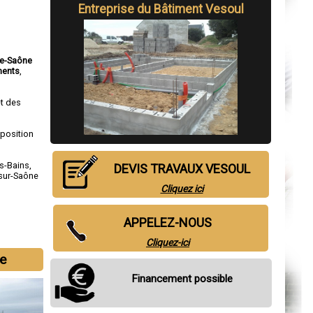
Entreprise du Bâtiment Vesoul
te-Saône
ments
,
et des
sposition
es-Bains
,
DEVIS TRAVAUX VESOUL
-sur-Saône
Cliquez ici
APPELEZ-NOUS
Cliquez-ici
e
Financement possible