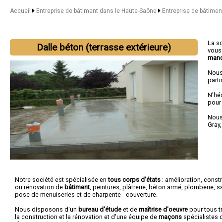
Accueil
Entreprise de bâtiment dans le Haute-Saône
Entreprise de bâtimen
La s
Dalle béton (terrasse extérieure)
vous
mano
Nous
parti
N'hé
pour
Nous 
Gray
Notre société est spécialisée en
tous corps d'états
: amélioration, const
ou rénovation de
bâtiment
, peintures, plâtrerie, béton armé, plomberie, san
pose de menuiseries et de charpente - couverture.
Nous disposons d'un
bureau d'étude
et de
maîtrise d'oeuvre
pour tous t
la construction et la rénovation et d'une équipe de
maçons
spécialistes 