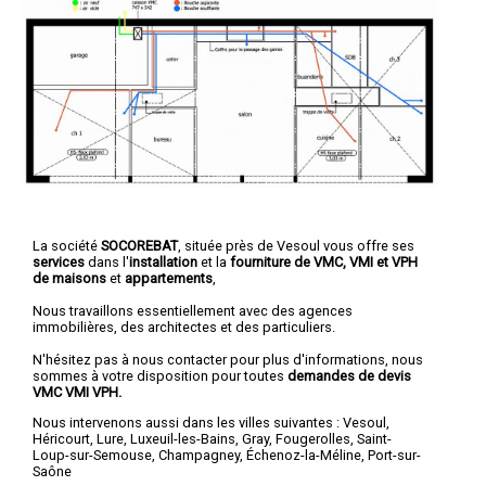
La société
SOCOREBAT
, située près de Vesoul vous offre ses
services
dans l'
installation
et la
fourniture de VMC, VMI et VPH
de maisons
et
appartements
,
Nous travaillons essentiellement avec des agences
immobilières, des architectes et des particuliers.
N'hésitez pas à nous contacter pour plus d'informations, nous
sommes à votre disposition pour toutes
demandes de devis
VMC VMI VPH.
Nous intervenons aussi dans les villes suivantes :
Vesoul
,
Héricourt
,
Lure
,
Luxeuil-les-Bains
,
Gray
,
Fougerolles
,
Saint-
Loup-sur-Semouse
,
Champagney
,
Échenoz-la-Méline
,
Port-sur-
Saône