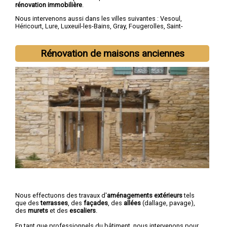
rénovation immobilière
.
Nous intervenons aussi dans les villes suivantes :
Vesoul
,
Héricourt
,
Lure
,
Luxeuil-les-Bains
,
Gray
,
Fougerolles
,
Saint-
Loup-sur-Semouse
,
Champagney
,
Échenoz-la-Méline
,
Port-sur-
Saône
Rénovation de maisons anciennes
Nous effectuons des travaux d'
aménagements extérieurs
tels
que des
terrasses
, des
façades
, des
allées
(dallage, pavage),
des
murets
et des
escaliers
.
En tant que professionnels du bâtiment, nous intervenons pour