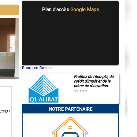
Plan d'accès
Google Maps
Bourg-en-Bresse
Saint-Quentin
Profitez de l'éco-ptz, du
Montluçon
crédit d'impôt et de la
Manosque
prime de rénovation.
Gap
Nice
N°E157671
Annonay
Charleville-Mézières
Pamiers
NOTRE PARTENAIRE
Troyes
1/2021
Narbonne
Rodez
Marseille
Caen
Aurillac
Angoulême