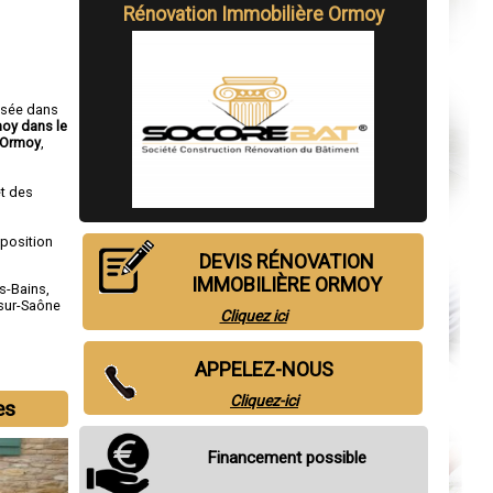
Rénovation Immobilière Ormoy
isée dans
moy dans le
 Ormoy
,
t des
sposition
DEVIS RÉNOVATION
IMMOBILIÈRE ORMOY
es-Bains
,
-sur-Saône
Cliquez ici
APPELEZ-NOUS
Cliquez-ici
es
Financement possible