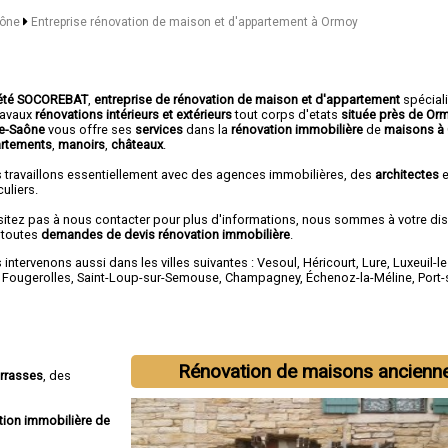
aône
Entreprise rénovation de maison et d'appartement à Ormoy
été SOCOREBAT
,
entreprise de rénovation de maison et d'appartement
spécial
travaux
rénovations intérieurs et extérieurs
tout corps d'etats
située près de Or
e-Saône
vous offre ses
services
dans la
rénovation immobilière
de
maisons à
rtements
,
manoirs
,
châteaux
.
 travaillons essentiellement avec des agences immobilières, des
architectes
e
culiers.
sitez pas à nous contacter pour plus d'informations, nous sommes à votre di
 toutes
demandes de devis rénovation immobilière
.
intervenons aussi dans les villes suivantes :
Vesoul
,
Héricourt
,
Lure
,
Luxeuil-l
,
Fougerolles
,
Saint-Loup-sur-Semouse
,
Champagney
,
Échenoz-la-Méline
,
Port
Rénovation de maisons ancienn
errasses
, des
tion immobilière de