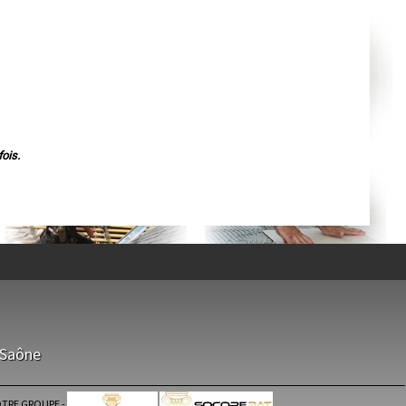
Agen
Mende
Angers
Cherbourg-Octeville
Reims
Saint-Dizier
Laval
Nancy
Verdun
Lorient
Metz
Nevers
ois.
Lille
Beauvais
Alençon
Calais
Clermont-Ferrand
Pau
Tarbes
Perpignan
Strasbourg
Mulhouse
Lyon
Vesoul
Chalon-sur-Saône
Le Mans
-Saône
Chambéry
Annecy
Paris
Le Havre
TRE GROUPE
-