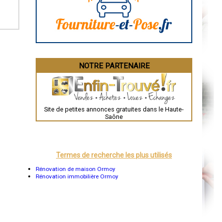
La Rochelle
Bourges
Brive-la-Gaillarde
Dijon
Saint-Brieuc
Guéret
Périgueux
Besançon
NOTRE PARTENAIRE
Valence
Évreux
Chartres
Brest
Nîmes
Toulouse
Site de petites annonces gratuites dans le Haute-
Auch
Saône
Bordeaux
Montpellier
Rennes
Châteauroux
Tours
Termes de recherche les plus utilisés
Grenoble
Dole
Rénovation de maison Ormoy
Mont-de-Marsan
Rénovation immobilière Ormoy
Blois
Saint-Étienne
Le Puy-en-Velay
Nantes
Orléans
Cahors