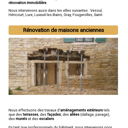
rénovation immobilière
.
Nous intervenons aussi dans les villes suivantes :
Vesoul
,
Héricourt
,
Lure
,
Luxeuil-les-Bains
,
Gray
,
Fougerolles
,
Saint-
Loup-sur-Semouse
,
Champagney
,
Échenoz-la-Méline
,
Port-sur-
Saône
Rénovation de maisons anciennes
Nous effectuons des travaux d'
aménagements extérieurs
tels
que des
terrasses
, des
façades
, des
allées
(dallage, pavage),
des
murets
et des
escaliers
.
En tant que professionnels du bâtiment, nous intervenons pour