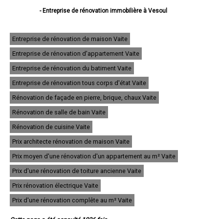
- Entreprise de rénovation immobilière à Vesoul
- Entreprise de rénovation immobilière à Héricourt
- Entreprise de rénovation immobilière à Luré
- Entreprise de rénovation immobilière à Luxeuil-les-Bains
Entreprise de rénovation de maison Vaite
- Entreprise de rénovation immobilière à Gray
Entreprise de rénovation d'appartement Vaite
- Entreprise de rénovation immobilière à Fougerolles
- Entreprise de rénovation immobilière à Champagney
Entreprise de rénovation du batiment Vaite
- Entreprise de rénovation immobilière à Saint-Loup-sur-Semouse
- Entreprise de rénovation immobilière à Échenoz-la-Méline
Entreprise de rénovation tous corps d'état Vaite
- Entreprise de rénovation immobilière à Port-sur-Saône
Rénovation de façade en pierre, brique, chaux Vaite
- Entreprise de rénovation immobilière à Ronchamp
- Entreprise de rénovation immobilière à Arc-lès-Gray
Rénovation de salle de bain Vaite
- Entreprise de rénovation immobilière à Vaivre-et-Montoille
- Entreprise de rénovation immobilière à Noidans-lès-Vesoul
Rénovation de cuisine Vaite
- Entreprise de rénovation immobilière à Saint-Sauveur
Prix architecte rénovation de maison Vaite
- Entreprise de rénovation immobilière à Froideconche
- Entreprise de rénovation immobilière à Plancher-Bas
Prix moyen d'une rénovation d'un appartement au m² Vaite
- Entreprise de rénovation immobilière à Champlitte
- Entreprise de rénovation immobilière à Jussey
Prix d'une rénovation de toiture ancienne Vaite
- Entreprise de rénovation immobilière à Rioz
Prix rénovation électrique Vaite
- Entreprise de rénovation immobilière à Navenne
- Entreprise de rénovation immobilière à Scey-sur-Saône-et-Saint-Albin
Prix d'une rénovation complête au m² Vaite
- Entreprise de rénovation immobilière à Aillevillers-et-Lyaumont
- Entreprise de rénovation immobilière à Mélisey