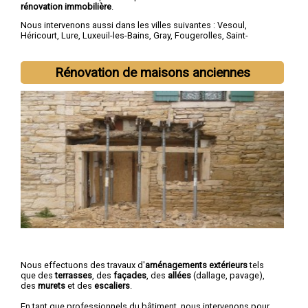
rénovation immobilière
.
Nous intervenons aussi dans les villes suivantes :
Vesoul
,
Héricourt
,
Lure
,
Luxeuil-les-Bains
,
Gray
,
Fougerolles
,
Saint-
Loup-sur-Semouse
,
Champagney
,
Échenoz-la-Méline
,
Port-sur-
Saône
Rénovation de maisons anciennes
Nous effectuons des travaux d'
aménagements extérieurs
tels
que des
terrasses
, des
façades
, des
allées
(dallage, pavage),
des
murets
et des
escaliers
.
En tant que professionnels du bâtiment, nous intervenons pour