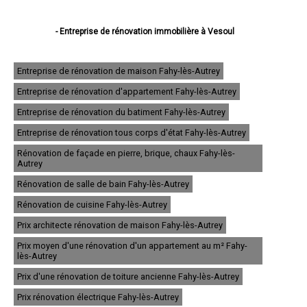
- Entreprise de rénovation immobilière à Vesoul
- Entreprise de rénovation immobilière à Héricourt
- Entreprise de rénovation immobilière à Luré
- Entreprise de rénovation immobilière à Luxeuil-les-Bains
Entreprise de rénovation de maison Fahy-lès-Autrey
- Entreprise de rénovation immobilière à Gray
Entreprise de rénovation d'appartement Fahy-lès-Autrey
- Entreprise de rénovation immobilière à Fougerolles
- Entreprise de rénovation immobilière à Champagney
Entreprise de rénovation du batiment Fahy-lès-Autrey
- Entreprise de rénovation immobilière à Saint-Loup-sur-Semouse
- Entreprise de rénovation immobilière à Échenoz-la-Méline
Entreprise de rénovation tous corps d'état Fahy-lès-Autrey
- Entreprise de rénovation immobilière à Port-sur-Saône
Rénovation de façade en pierre, brique, chaux Fahy-lès-
- Entreprise de rénovation immobilière à Ronchamp
Autrey
- Entreprise de rénovation immobilière à Arc-lès-Gray
- Entreprise de rénovation immobilière à Vaivre-et-Montoille
Rénovation de salle de bain Fahy-lès-Autrey
- Entreprise de rénovation immobilière à Noidans-lès-Vesoul
Rénovation de cuisine Fahy-lès-Autrey
- Entreprise de rénovation immobilière à Saint-Sauveur
- Entreprise de rénovation immobilière à Froideconche
Prix architecte rénovation de maison Fahy-lès-Autrey
- Entreprise de rénovation immobilière à Plancher-Bas
- Entreprise de rénovation immobilière à Champlitte
Prix moyen d'une rénovation d'un appartement au m² Fahy-
- Entreprise de rénovation immobilière à Jussey
lès-Autrey
- Entreprise de rénovation immobilière à Rioz
Prix d'une rénovation de toiture ancienne Fahy-lès-Autrey
- Entreprise de rénovation immobilière à Navenne
- Entreprise de rénovation immobilière à Scey-sur-Saône-et-Saint-Albin
Prix rénovation électrique Fahy-lès-Autrey
- Entreprise de rénovation immobilière à Aillevillers-et-Lyaumont